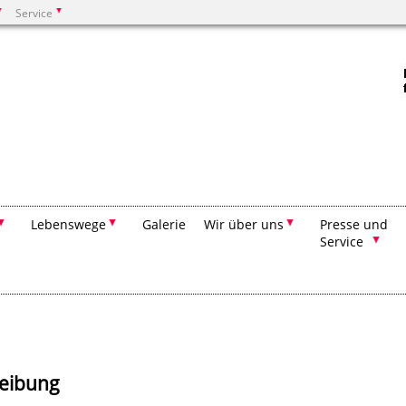
Service
Suchen
Lebenswege
Galerie
Wir über uns
Presse und
Service
eibung