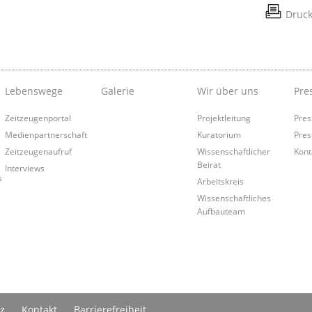
Druc
Lebenswege
Galerie
Wir über uns
Pre
Zeitzeugenportal
Projektleitung
Pres
Medienpartnerschaft
Kuratorium
Pres
Zeitzeugenaufruf
Wissenschaftlicher
Kont
Beirat
Interviews
s
Arbeitskreis
Wissenschaftliches
Aufbauteam
z
Kontakt
Barrierefreiheit