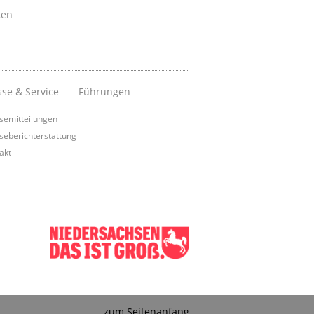
ken
sse & Service
Führungen
semitteilungen
seberichterstattung
akt
zum Seitenanfang