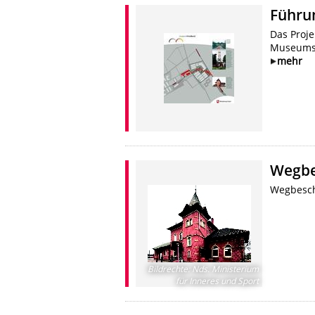
Führu
Das Proje
Museums 
mehr
Wegbe
Wegbesch
Bildrechte
:
Nds. Ministerium
für Inneres und Sport