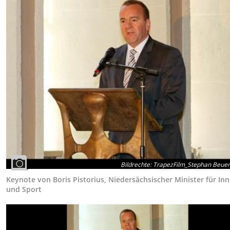
Bildrechte
:
TrapezFilm_Stephan Beue
Keynote von Boris Pistorius, Niedersächsischer Minister für In
und Sport