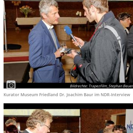
Bildrechte
:
TrapezFilm_Stephan Beue
Kurator Museum Friedland Dr. Joachim Baur im NDR-Interview