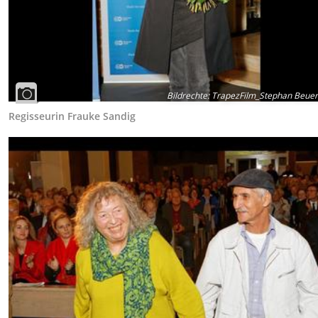
Bildrechte
:
TrapezFilm_Stephan Beue
Regisseurin Frauke Sandig