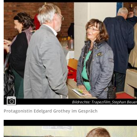
Bildrechte
:
TrapezFilm_Stephan Beue
Protagonistin Edelgard Grothey im Gespräch