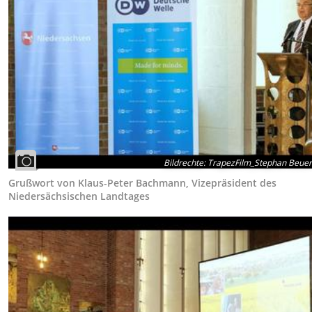
Bildrechte
:
TrapezFilm_Stephan Beue
Grußwort von Klaus-Peter Bachmann, Vizepräsident des
Niedersächsischen Landtages