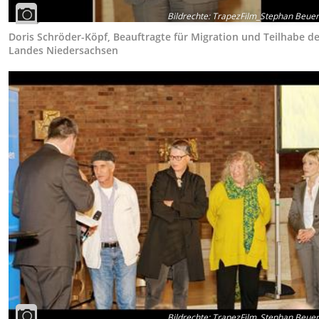
Bildrechte
:
TrapezFilm_Stephan Beue
Doris Schröder-Köpf, Beauftragte für Migration und Teilhabe d
Landes Niedersachsen
Bildrechte
:
TrapezFilm_Stephan Beue