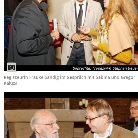
Bildrechte
:
TrapezFilm_Stephan Beue
Regisseurin Frauke Sandig im Gespräch mit Sabina und Gregor
Kaluza