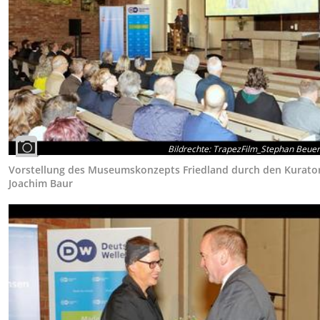
Bildrechte
:
TrapezFilm_Stephan Beue
Vorstellung des Museumskonzepts Friedland durch den Kurator
Joachim Baur