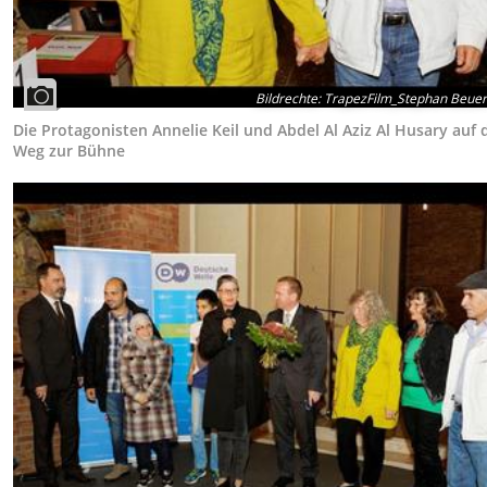
Bildrechte
:
TrapezFilm_Stephan Beue
Die Protagonisten Annelie Keil und Abdel Al Aziz Al Husary auf
Weg zur Bühne