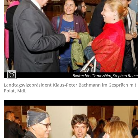
Bildrechte
:
TrapezFilm_Stephan Beue
Landtagsvizepräsident Klaus-Peter Bachmann im Gespräch mit F
Polat, MdL