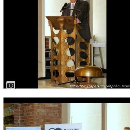
Bildrechte
:
TrapezFilm_Stephan Beue