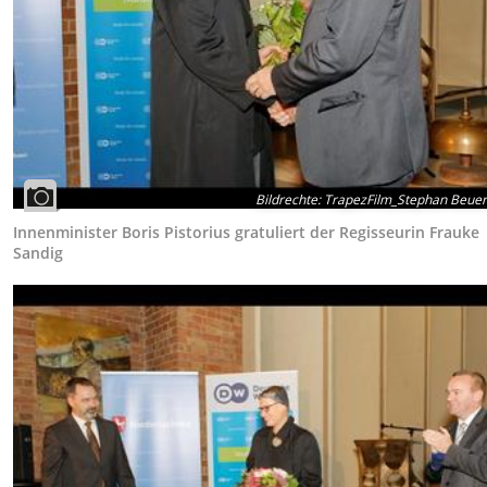
Bildrechte
:
TrapezFilm_Stephan Beue
Innenminister Boris Pistorius gratuliert der Regisseurin Frauke
Sandig