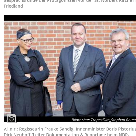
Gesprächsrunde der Protagonisten vor der St. Norbert Kirche i
Friedland
Bildrechte
:
TrapezFilm_Stephan Beue
v.l.n.r.: Regisseurin Frauke Sandig, Innenminister Boris Pistorius
Dirk Neuhoff (Leiter Dokumentation & Reportage beim NDR-