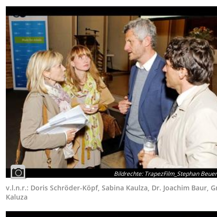
Bildrechte
:
TrapezFilm_Stephan Beue
v.l.n.r.: Doris Schröder-Köpf, Sabina Kaulza, Dr. Joachim Baur, 
Kaluza