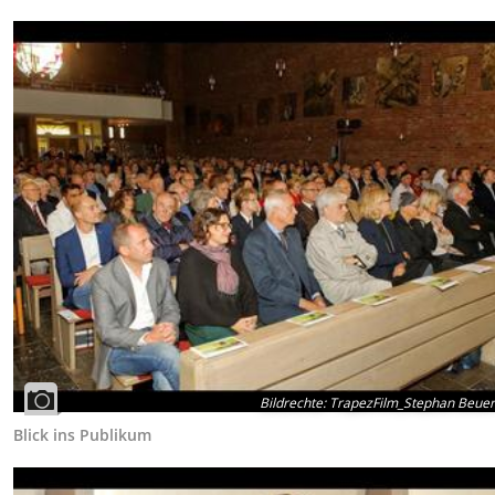
Bildrechte
:
TrapezFilm_Stephan Beue
Blick ins Publikum