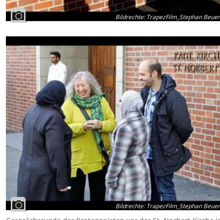
Bildrechte
:
TrapezFilm_Stephan Beue
Bildrechte
:
TrapezFilm_Stephan Beue