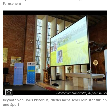
Fernsehen)
Bildrechte
:
TrapezFilm_Stephan Beue
Keynote von Boris Pistorius, Niedersächsischer Minister für In
und Sport