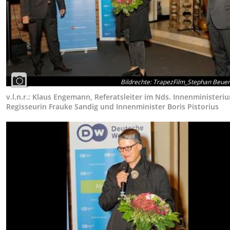
Bildrechte
:
TrapezFilm_Stephan Beue
v.l.n.r.: Klaus Engemann, Referatsleiter im Nds. Innenministeri
Regisseurin Frauke Sandig und Innenminister Boris Pistorius