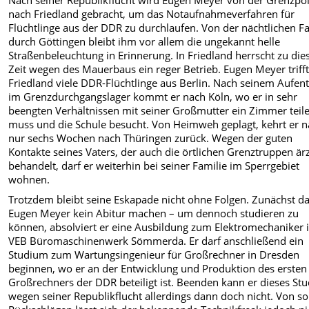
Nach seiner Republikflucht wird Eugen Meyer von der Grenzpol
nach Friedland gebracht, um das Notaufnahmeverfahren für
Flüchtlinge aus der DDR zu durchlaufen. Von der nächtlichen F
durch Göttingen bleibt ihm vor allem die ungekannt helle
Straßenbeleuchtung in Erinnerung. In Friedland herrscht zu die
Zeit wegen des Mauerbaus ein reger Betrieb. Eugen Meyer trifft
Friedland viele DDR-Flüchtlinge aus Berlin. Nach seinem Aufent
im Grenzdurchgangslager kommt er nach Köln, wo er in sehr
beengten Verhältnissen mit seiner Großmutter ein Zimmer teil
muss und die Schule besucht. Von Heimweh geplagt, kehrt er 
nur sechs Wochen nach Thüringen zurück. Wegen der guten
Kontakte seines Vaters, der auch die örtlichen Grenztruppen ärz
behandelt, darf er weiterhin bei seiner Familie im Sperrgebiet
wohnen.
Trotzdem bleibt seine Eskapade nicht ohne Folgen. Zunächst da
Eugen Meyer kein Abitur machen – um dennoch studieren zu
können, absolviert er eine Ausbildung zum Elektromechaniker 
VEB Büromaschinenwerk Sömmerda. Er darf anschließend ein
Studium zum Wartungsingenieur für Großrechner in Dresden
beginnen, wo er an der Entwicklung und Produktion des ersten
Großrechners der DDR beteiligt ist. Beenden kann er dieses St
wegen seiner Republikflucht allerdings dann doch nicht. Von s